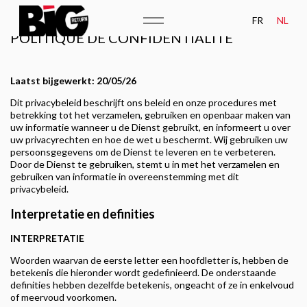
FR
NL
POLITIQUE DE CONFIDENTIALITÉ
HOME
Laatst bijgewerkt: 20/05/26
ONZE BEDRIJVEN
Dit privacybeleid beschrijft ons beleid en onze procedures met
betrekking tot het verzamelen, gebruiken en openbaar maken van
uw informatie wanneer u de Dienst gebruikt, en informeert u over
ONZE TEAM
uw privacyrechten en hoe de wet u beschermt. Wij gebruiken uw
persoonsgegevens om de Dienst te leveren en te verbeteren.
ONZE CAMPAGNES
Door de Dienst te gebruiken, stemt u in met het verzamelen en
gebruiken van informatie in overeenstemming met dit
privacybeleid.
DE BIG GROEP
Interpretatie en definities
NEWS
INTERPRETATIE
DATA MATURITEIT
Woorden waarvan de eerste letter een hoofdletter is, hebben de
betekenis die hieronder wordt gedefinieerd. De onderstaande
definities hebben dezelfde betekenis, ongeacht of ze in enkelvoud
of meervoud voorkomen.