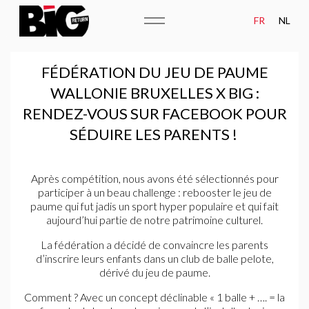
FR
NL
ATOUTS
FÉDÉRATION DU JEU DE PAUME
WALLONIE BRUXELLES X BIG :
MÉTIERS
RENDEZ-VOUS SUR FACEBOOK POUR
ÉQUIPE
SÉDUIRE LES PARENTS !
CAMPAGNES
Après compétition, nous avons été sélectionnés pour
participer à un beau challenge : rebooster le jeu de
LE GROUPE BIG
paume qui fut jadis un sport hyper populaire et qui fait
aujourd’hui partie de notre patrimoine culturel.
NEWS
La fédération a décidé de convaincre les parents
d’inscrire leurs enfants dans un club de balle pelote,
MATURITÉ DATA
dérivé du jeu de paume.
Comment ? Avec un concept déclinable « 1 balle + …. = la