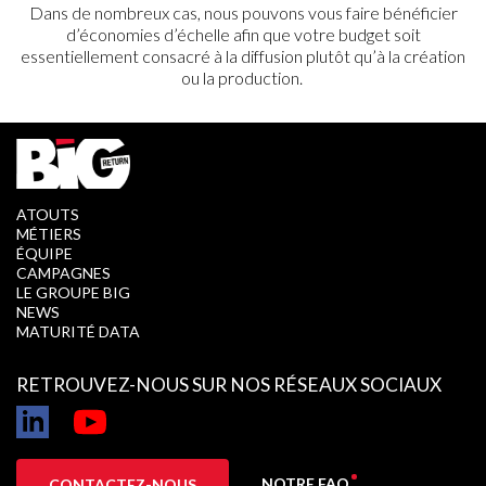
Dans de nombreux cas, nous pouvons vous faire bénéficier
d’économies d’échelle afin que votre budget soit
essentiellement consacré à la diffusion plutôt qu’à la création
ou la production.
ATOUTS
MÉTIERS
ÉQUIPE
CAMPAGNES
LE GROUPE BIG
NEWS
MATURITÉ DATA
RETROUVEZ-NOUS SUR NOS RÉSEAUX SOCIAUX
NOTRE FAQ
CONTACTEZ-NOUS