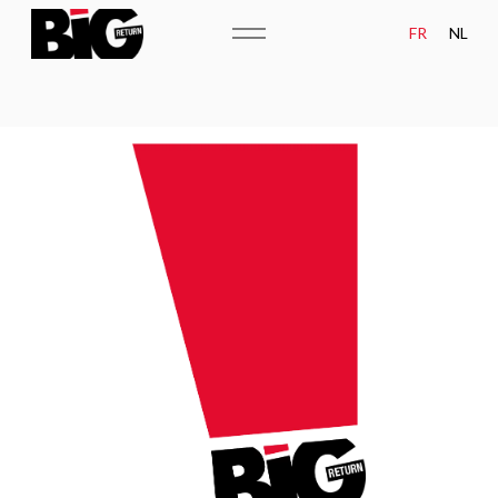
FR
NL
ATOUTS
MÉTIERS
ÉQUIPE
CAMPAGNES
LE GROUPE BIG
NEWS
MATURITÉ DATA