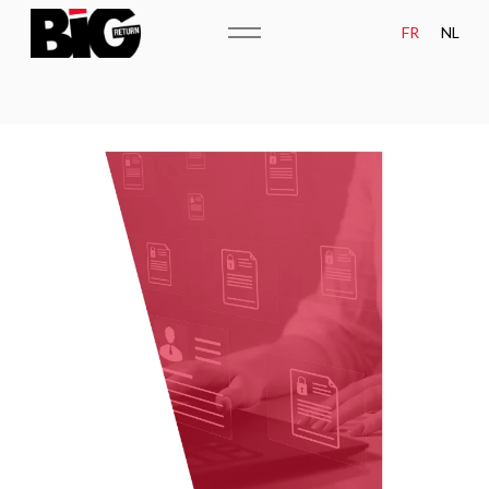
FR
NL
ATOUTS
MÉTIERS
ÉQUIPE
CAMPAGNES
LE GROUPE BIG
NEWS
MATURITÉ DATA